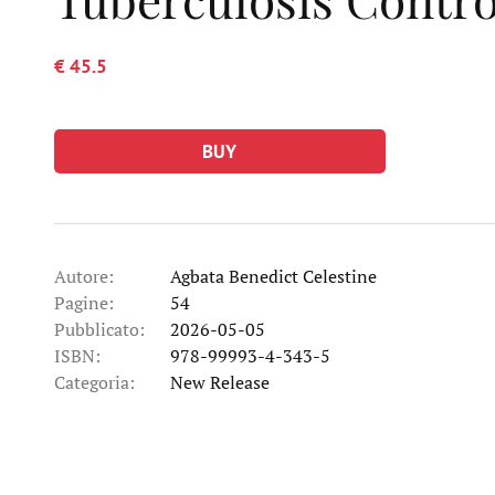
€ 45.5
BUY
Autore:
Agbata Benedict Celestine
Pagine:
54
Pubblicato:
2026-05-05
ISBN:
978-99993-4-343-5
Categoria:
New Release