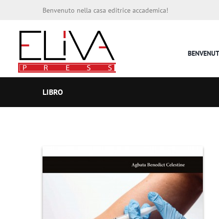
Benvenuto nella casa editrice accademica!
BENVENU
LIBRO