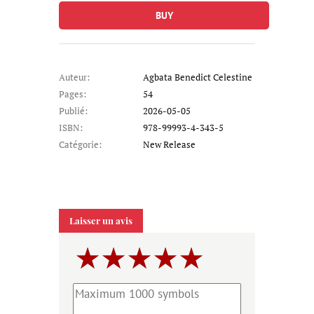
BUY
Auteur:
Agbata Benedict Celestine
Pages:
54
Publié:
2026-05-05
ISBN:
978-99993-4-343-5
Catégorie:
New Release
Laisser un avis