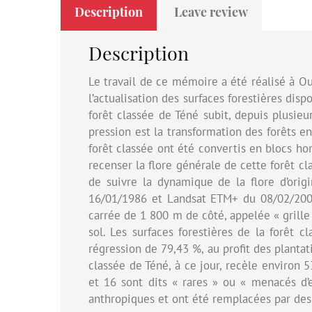
Description
Leave review
Description
Le travail de ce mémoire a été réalisé à Oumé
l’actualisation des surfaces forestières disp
forêt classée de Téné subit, depuis plusieu
pression est la transformation des forêts en 
forêt classée ont été convertis en blocs ho
recenser la flore générale de cette forêt cla
de suivre la dynamique de la flore d’origi
16/01/1986 et Landsat ETM+ du 08/02/2003 o
carrée de 1 800 m de côté, appelée « grill
sol. Les surfaces forestières de la forêt
régression de 79,43 %, au profit des plantat
classée de Téné, à ce jour, recèle environ 5
et 16 sont dits « rares » ou « menacés d’e
anthropiques et ont été remplacées par des