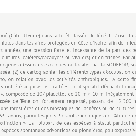
 (Côte d’Ivoire) dans la forêt classée de Téné. Il s’inscrit d
onibles dans les aires protégées en Côte d’Ivoire, afin de mie
rs années, une pression forte et incessante de la part des p
cultures (caféiers/cacaoyers ou vivriers) et en friches. Par ai
mogènes d’essences exotiques ou locales par la SODEFOR, son p
ssée, (2) de cartographier les différents types d’occupation du
ne, en relation avec les activités anthropiques. À cette f
nt été acquises et traitées. Le dispositif d’échantillonnag
e », composée de 107 placettes de 20 m × 10 m, inégalement 
 classée de Téné ont fortement régressé, passant de 15 360
ions forestières et des mosaïques de jachères ou de cultures. L
33 taxons, parmi lesquels 32 sont endémiques de l’Afrique de 
xtinction ». La plupart de ces espèces à statut particulier
 espèces spontanées adventices ou pionnières, peu expressiv