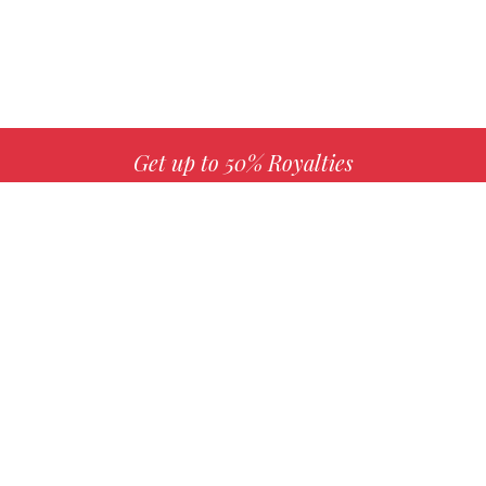
Get up to 50% Royalties
MORE INFO
Choose your favorite book with us!