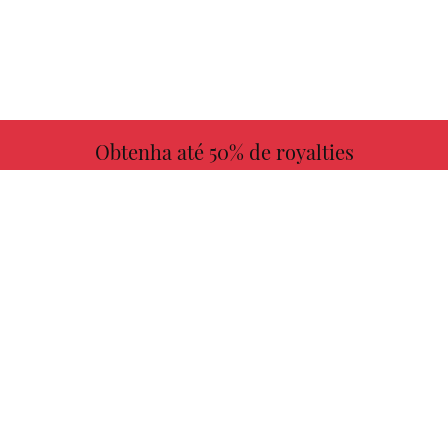
Obtenha até 50% de royalties
MAIS INFORMAÇÕES
Escolha seu livro favorito conosco!