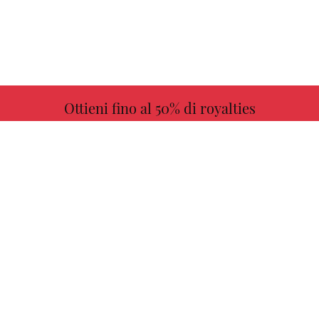
Ottieni fino al 50% di royalties
ULTERIORI INFORMAZIONI
Scegli il tuo libro preferito con noi!