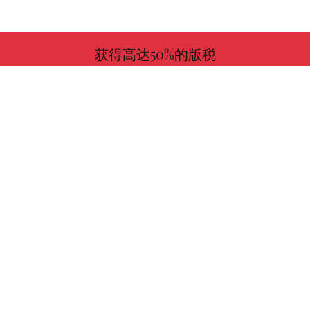
获得高达50%的版税
更多信息
与我们一起选择您喜欢的书！
寻找