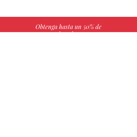
Obtenga hasta un 50% de
derechos
MÁS INFO
Elija su libro favorito con nosotros