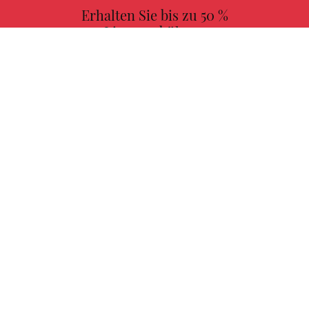
Erhalten Sie bis zu 50 %
Lizenzgebühren
MEHR INFORMATIONEN
Wählen Sie Ihr Lieblingsbuch mit uns!
FINDEN
Autoren
Mission