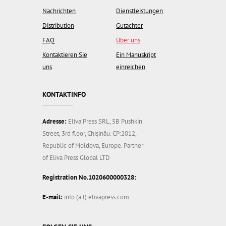
Nachrichten
Dienstleistungen
Distribution
Gutachter
FAQ
Über uns
Kontaktieren Sie
Ein Manuskript
uns
einreichen
KONTAKTINFO
Adresse:
Eliva Press SRL, 5B Pushkin
Street, 3rd floor, Chișinău. CP:2012,
Republic of Moldova, Europe. Partner
of Eliva Press Global LTD
Registration No.1020600000328:
E-mail:
info (a.t) elivapress.com