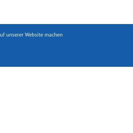
 auf unserer Website machen
MEHR INFORMATIONEN
E UNS
KONTAKTINFO
Adresse:
Eliva Press SRL,