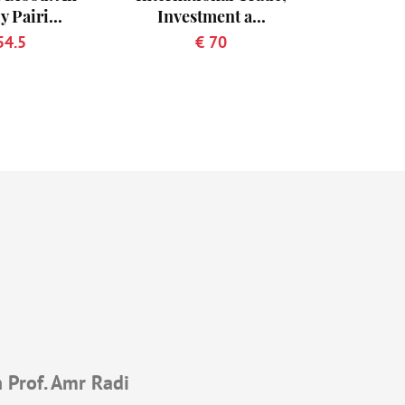
y Pairi...
Investment a...
54.5
€ 70
 Prof. Amr Radi