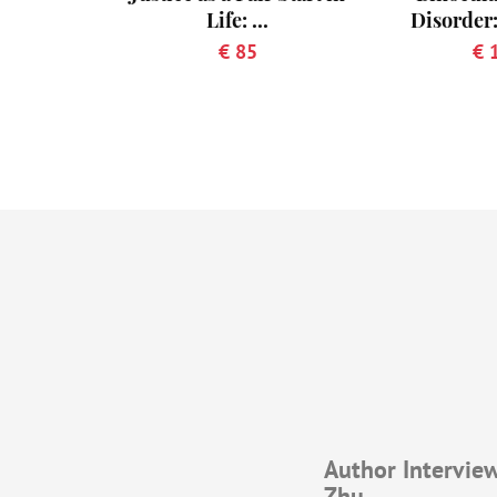
Life: ...
Disorder: 
€ 85
€ 
Author Interview
Zhu