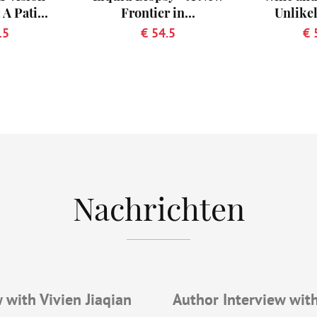
A Pati...
Frontier in...
Unlikel
15
€ 54.5
€ 
Nachrichten
 with Vivien Jiaqian
Author Interview with