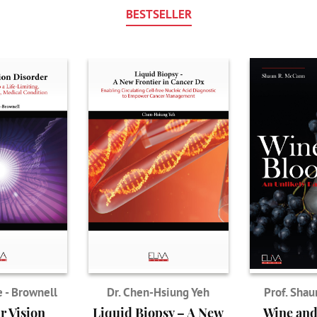
BESTSELLER
 - Brownell
Dr. Chen-Hsiung Yeh
Prof. Sha
r Vision
Liquid Biopsy – A New
Wine and