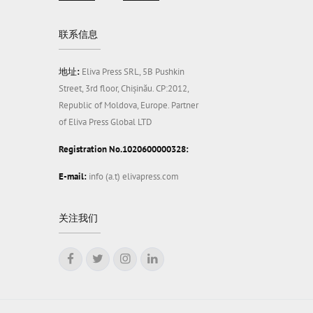
联系信息
地址:
Eliva Press SRL, 5B Pushkin
Street, 3rd floor, Chișinău. CP:2012,
Republic of Moldova, Europe. Partner
of Eliva Press Global LTD
Registration No.1020600000328:
E-mail:
info (a.t) elivapress.com
关注我们