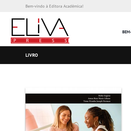
Bem-vindo à Editora Acadêmica!
BEM
LIVRO