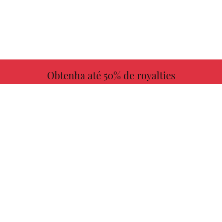
Obtenha até 50% de royalties
MAIS INFORMAÇÕES
Escolha seu livro favorito conosco!