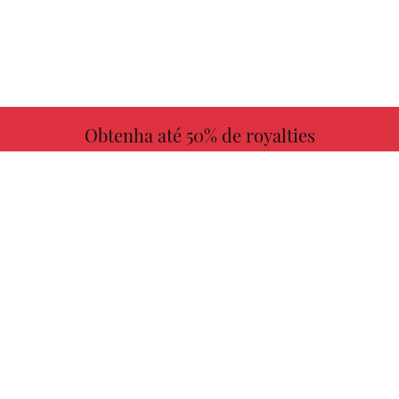
Obtenha até 50% de royalties
MAIS INFORMAÇÕES
Escolha seu livro favorito conosco!