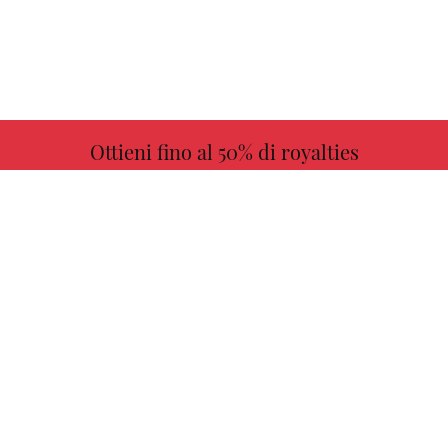
Ottieni fino al 50% di royalties
ULTERIORI INFORMAZIONI
Scegli il tuo libro preferito con noi!