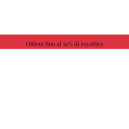
Ottieni fino al 50% di royalties
ULTERIORI INFORMAZIONI
Scegli il tuo libro preferito con noi!