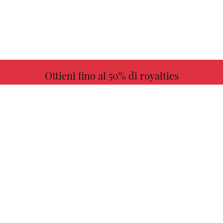
Ottieni fino al 50% di royalties
ULTERIORI INFORMAZIONI
Scegli il tuo libro preferito con noi!