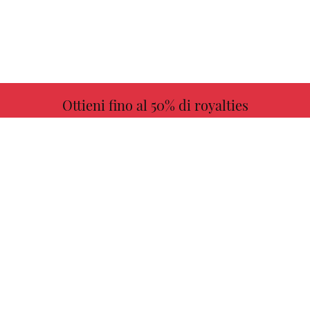
Ottieni fino al 50% di royalties
ULTERIORI INFORMAZIONI
Scegli il tuo libro preferito con noi!