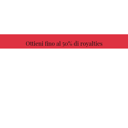
Ottieni fino al 50% di royalties
ULTERIORI INFORMAZIONI
Scegli il tuo libro preferito con noi!