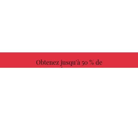
Obtenez jusqu'à 50 % de
redevances
PLUS D'INFORMATIONS