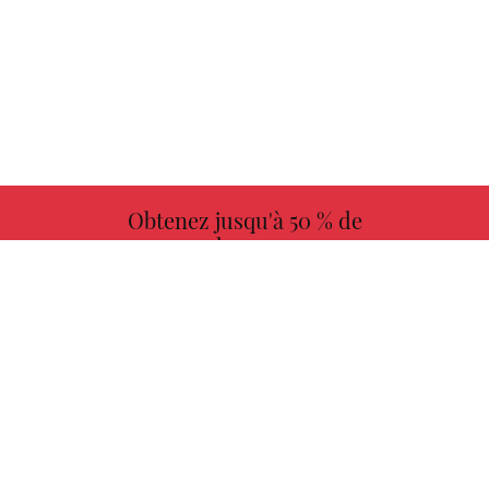
Obtenez jusqu'à 50 % de
redevances
PLUS D'INFORMATIONS