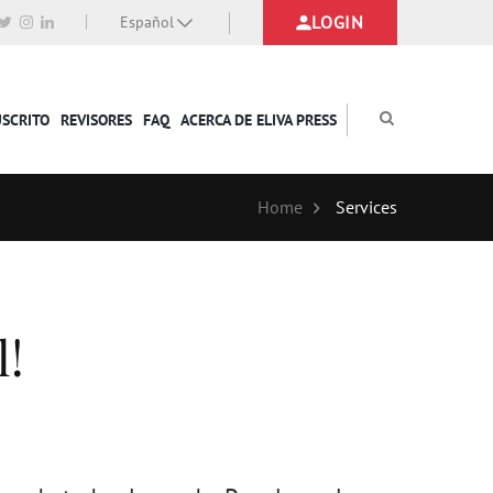
LOGIN
Español
USCRITO
REVISORES
FAQ
ACERCA DE ELIVA PRESS
Home
Services
l!