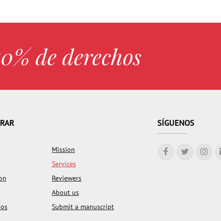
50% de derechos
RAR
SÍGUENOS
Mission
Services
ion
Reviewers
About us
nos
Submit a manuscript