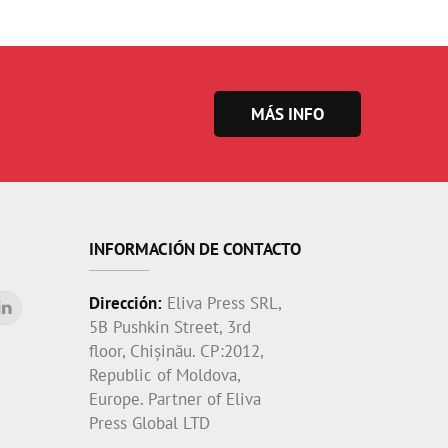
MÁS INFO
INFORMACIÓN DE CONTACTO
Dirección:
Eliva Press SRL,
5B Pushkin Street, 3rd
floor, Chișinău. CP:2012,
Republic of Moldova,
Europe. Partner of Eliva
Press Global LTD