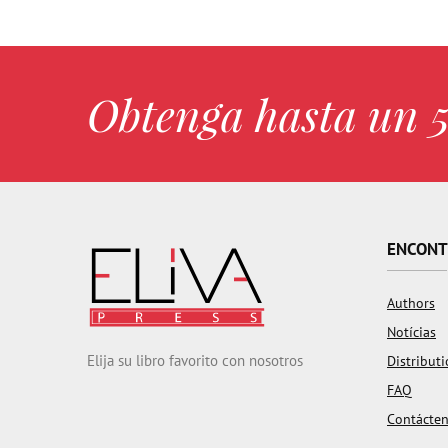
Obtenga hasta un 
ENCONT
Authors
Notícias
Elija su libro favorito con nosotros
Distribut
FAQ
Contácte