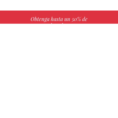
Obtenga hasta un 50% de
derechos
MÁS INFO
Elija su libro favorito con nosotros