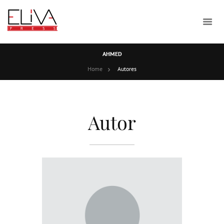
AHMED
Home
Autores
Autor