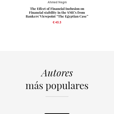
Ahmed Negm
The Effect of Financial Inclusion on
Financial stability in the SME’s from
Bankers’ Viewpoint “The Egyptian Case”
€ 45.5
Autores
más populares