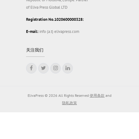
of Eliva Press Global LTD
Registration No.1020600000328:
E-mail:
info (a.t) elivapress.com
关注我们
ElivaPress © 2026 All Rights Reserved
使用条款
and
隐私政策