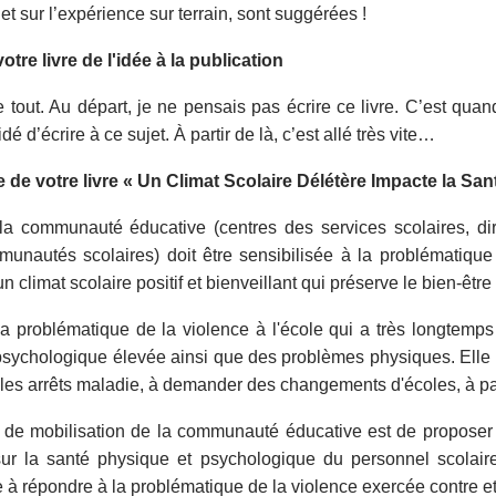
et sur l’expérience sur terrain, sont suggérées !
tre livre de l'idée à la publication
 le tout. Au départ, je ne pensais pas écrire ce livre. C’est qu
 d’écrire à ce sujet. À partir de là, c’est allé très vite…
le de votre livre « Un Climat Scolaire Délétère Impacte la Sa
 la communauté éducative (centres des services scolaires, di
nautés scolaires) doit être sensibilisée à la problématique d
 climat scolaire positif et bienveillant qui préserve le bien-être
e la problématique de la violence à l'école qui a très longtemp
 psychologique élevée ainsi que des problèmes physiques. Elle o
 les arrêts maladie, à demander des changements d'écoles, à parti
 de mobilisation de la communauté éducative est de proposer d
ur la santé physique et psychologique du personnel scolair
e à répondre à la problématique de la violence exercée contre et