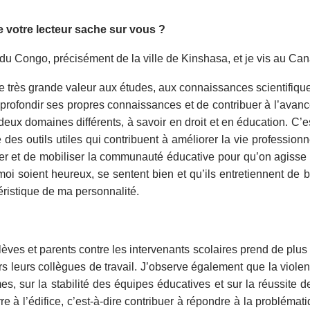
e votre lecteur sache sur vous ?
 du Congo, précisément de la ville de Kinshasa, et je vis au C
 très grande valeur aux études, aux connaissances scientifiques.
approfondir ses propres connaissances et de contribuer à l’a
deux domaines différents, à savoir en droit et en éducation. C’e
des outils utiles qui contribuent à améliorer la vie professionn
iser et de mobiliser la communauté éducative pour qu’on agisse
i soient heureux, se sentent bien et qu’ils entretiennent de b
ristique de ma personnalité.
lèves et parents contre les intervenants scolaires prend de plu
rs leurs collègues de travail. J’observe également que la violenc
imes, sur la stabilité des équipes éducatives et sur la réussite
e à l’édifice, c’est-à-dire contribuer à répondre à la problémati