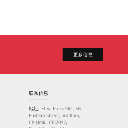
更多信息
联系信息
地址:
Eliva Press SRL, 5B
Pushkin Street, 3rd floor,
Chișinău. CP:2012,