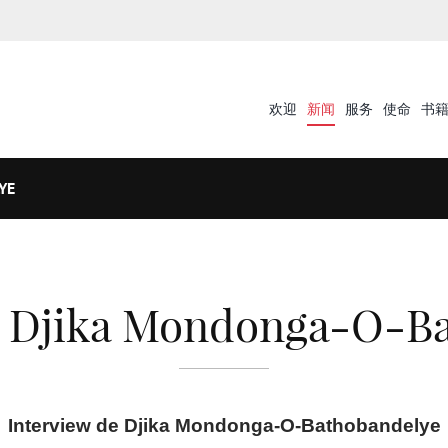
欢迎
新闻
服务
使命
书
YE
e Djika Mondonga-O-B
Interview de Djika Mondonga-O-Bathobandelye