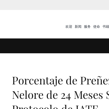
欢迎
新闻
服务
使命
书
Porcentaje de Preñe
Nelore de 24 Meses 
Protocolo de IATF