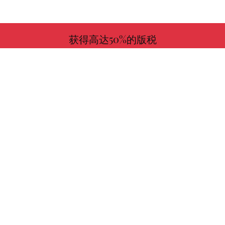
获得高达50%的版税
更多信息
与我们一起选择您喜欢的书！
寻找