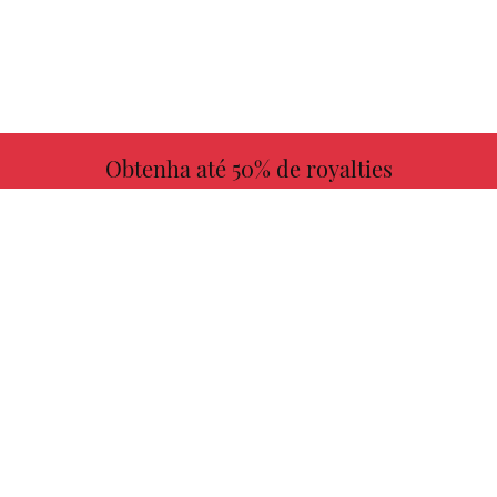
Obtenha até 50% de royalties
MAIS INFORMAÇÕES
Escolha seu livro favorito conosco!