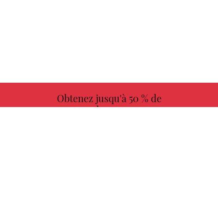
Obtenez jusqu'à 50 % de
redevances
PLUS D'INFORMATIONS