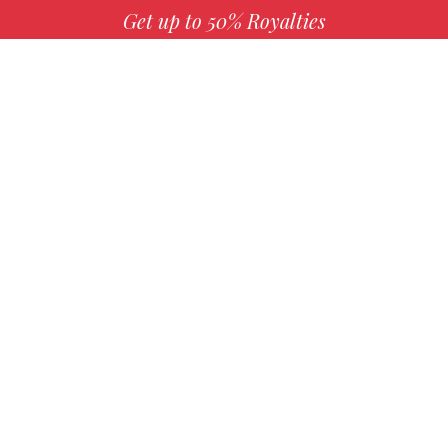
Get up to 50% Royalties
MORE INFO
Choose your favorite book with us!
FIND
Authors
Mission